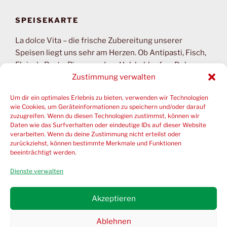
SPEISEKARTE
La dolce Vita – die frische Zubereitung unserer
Speisen liegt uns sehr am Herzen. Ob Antipasti, Fisch,
Fleisch, Pasta, Pizza aus dem Holzkohleofen, Dolce –
unsere Speisen werden alle mit viel Amore zubereitet.
Zustimmung verwalten
Um dir ein optimales Erlebnis zu bieten, verwenden wir Technologien
Karte zum Mitnehmen
wie Cookies, um Geräteinformationen zu speichern und/oder darauf
zuzugreifen. Wenn du diesen Technologien zustimmst, können wir
Saisonkarte
Daten wie das Surfverhalten oder eindeutige IDs auf dieser Website
verarbeiten. Wenn du deine Zustimmung nicht erteilst oder
zurückziehst, können bestimmte Merkmale und Funktionen
Wochenkarte
beeinträchtigt werden.
Dienste verwalten
Akzeptieren
Impressum
Datenschutz
Ablehnen